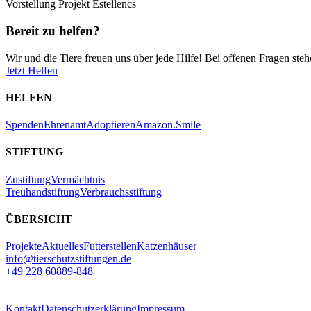
Vorstellung Projekt Estellencs
Bereit zu helfen?
Wir und die Tiere freuen uns über jede Hilfe! Bei offenen Fragen steh
Jetzt Helfen
HELFEN
Spenden
Ehrenamt
Adoptieren
Amazon.Smile
STIFTUNG
Zustiftung
Vermächtnis
Treuhandstiftung
Verbrauchsstiftung
ÜBERSICHT
Projekte
Aktuelles
Futterstellen
Katzenhäuser
info@tierschutzstiftungen.de
+49 228 60889-848
Kontakt
Datenschutzerklärung
Impressum