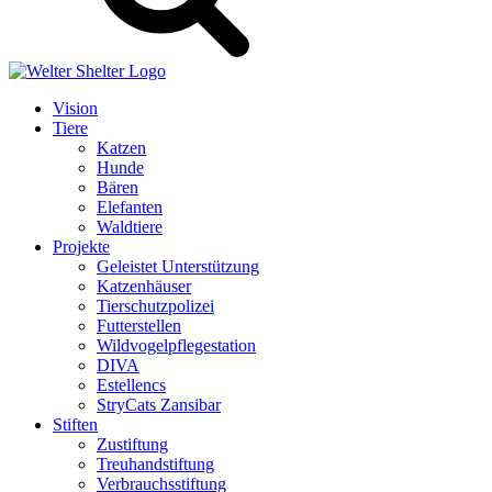
Vision
Tiere
Katzen
Hunde
Bären
Elefanten
Waldtiere
Projekte
Geleistet Unterstützung
Katzenhäuser
Tierschutzpolizei
Futterstellen
Wildvogelpflegestation
DIVA
Estellencs
StryCats Zansibar
Stiften
Zustiftung
Treuhandstiftung
Verbrauchsstiftung