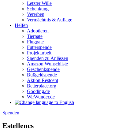
Letzter Wille
Schenkung
Vererben
Vermächtnis & Auflage
Helfen
Adoptieren
Tierpate
Flugpate
Futterspende
Projektarbeit
Spenden zu Anlässen
Amazon Wunschliste
Geschenkspende
Bußgeldspende
Aktion Restcent
Betterplace.org
Gooding.de
WirWunder.de
Spenden
Estellencs