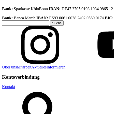
Bank:
Sparkasse KölnBonn
IBAN:
DE47 3705 0198 1934 9865 12
Bank:
Banca March
IBAN:
ES93 0061 0038 2402 0569 0174
BIC
Suche
nach:
Über uns
Mitarbeit
Aktuelles
Informieren
Kontoverbindung
Kontakt