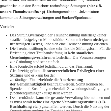
gewöhnlich aus den Bereichen: rechtsfähige Stiftungen
(hier z.B.
unsere Tierschutzstiftung)
, Kirchengemeinden, Universitäten,
kommunale Stiftungsverwaltungen und Banken/Sparkassen.
Vorteile:
Das Stiftungsvermögen der Treuhandstiftung unterliegt keiner
staatlich festgelegten Mindesthöhe. Schon mit einem
niedrigen
fünfstelligen Betrag
ließe sich eine Treuhandstiftung errichten.
Die Treuhandstiftung ist eine sehr flexible Stiftungsform. Für die
Errichtung einer Treuhandstiftung ist
kein staatliches
Genehmigungsverfahren
erforderlich. Die Voraussetzungen
zur Gründung sind sehr einfach.
Eine Kontrolle erfolgt lediglich durch das Finanzamt.
Gleichzeitig
gelten alle steuerrechtlichen Privilegien einer
Stiftung
und es kann bei der
zuständigen Finanzbehörde die
Anerkennung
der
Gemeinnützigkeit
beantragt werden. Somit können bei
Spenden und Zustiftungen ebenfalls Zuwendungsbestätigungen
(Spendenquittungen) ausgestellt werden.
Der Treuhänder
kann
die gesamte Verwaltung übernehmen und
es muss
somit keine eine eigene Verwaltungsstruktur (z.B.
Buchhaltung etc. )
geschaffen werden. Durch die Nutzung der
Organisationsstruktur des Treuhänders können