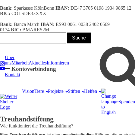
Bank:
Sparkasse KölnBonn
IBAN:
DE47 3705 0198 1934 9865 12
BIC:
COLSDE33XXX
Bank:
Banca March
IBAN:
ES93 0061 0038 2402 0569
0174
BIC:
BMARES2M
Über
uns
Mitarbeit
Aktuelles
Informieren
Kontoverbindung
Kontakt
Vision
Tiere
Projekte
Stiften
Helfen
Spenden
Treuhandstiftung
Wie funktioniert die Treuhandstiftung?
Eine
Treuhandstiftung
ist eine
unselbstständige
Stiftung, die auch als