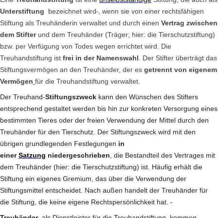
Unterstiftung
bezeichnet wird
, wenn sie von einer rechtsfähigen
Stiftung als Treuhänderin verwaltet und durch einen
Vertrag zwischen
dem Stifter
und dem Treuhänder (Träger; hier: die Tierschutzstiftung)
bzw. per Verfügung von Todes wegen errichtet wird. Die
Treuhandstiftung ist
frei in der Namenswahl
. Der Stifter überträgt das
Stiftungsvermögen an den Treuhänder, der es
getrennt von eigenem
Vermögen
für die Treuhandstiftung verwaltet.
Der Treuhand-
Stiftungszweck
kann den Wünschen des Stifters
entsprechend gestaltet werden bis hin zur konkreten Versorgung eines
bestimmten Tieres oder der freien Verwendung der Mittel durch den
Treuhänder für den Tierschutz. Der Stiftungszweck wird mit den
übrigen grundlegenden Festlegungen
in
einer
Satzung
niedergeschrieben
, die Bestandteil des Vertrages mit
dem Treuhänder (hier: die Tierschutzstiftung) ist. Häufig erhält die
Stiftung ein eigenes Gremium, das über die Verwendung der
Stiftungsmittel entscheidet. Nach außen handelt der Treuhänder für
die Stiftung, die keine eigene Rechtspersönlichkeit hat.
Treuhänder
, als Dienstleister für die Treuhandstiftung, kommen