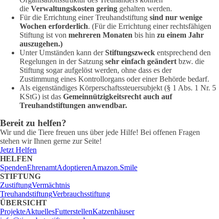
die
Verwaltungskosten gering
gehalten werden.
Für die Errichtung einer Treuhandstiftung
sind nur wenige
Wochen erforderlich
. (Für die Errichtung einer rechtsfähigen
Stiftung ist von
mehreren Monaten
bis hin
zu einem Jahr
auszugehen.)
Unter Umständen kann der
Stiftungszweck
entsprechend den
Regelungen in der Satzung
sehr einfach geändert
bzw. die
Stiftung sogar aufgelöst werden, ohne dass es der
Zustimmung eines Kontrollorgans oder einer Behörde bedarf.
Als eigenständiges Körperschaftssteuersubjekt (§ 1 Abs. 1 Nr. 5
KStG) ist das
Gemeinnützigkeitsrecht auch auf
Treuhandstiftungen anwendbar.
Bereit zu helfen?
Wir und die Tiere freuen uns über jede Hilfe! Bei offenen Fragen
stehen wir Ihnen gerne zur Seite!
Jetzt Helfen
HELFEN
Spenden
Ehrenamt
Adoptieren
Amazon.Smile
STIFTUNG
Zustiftung
Vermächtnis
Treuhandstiftung
Verbrauchsstiftung
ÜBERSICHT
Projekte
Aktuelles
Futterstellen
Katzenhäuser