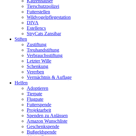
Katzenhäuser
Tierschutzpolizei
Futterstellen
Wildvogelpflegestation
DIVA
Estellencs
StryCats Zansibar
Stiften
Zustiftung
Treuhandstiftung
Verbrauchsstiftung
Letzter Wille
Schenkung
Vererben
Vermächtnis & Auflage
Helfen
Adoptieren
Tierpate
Flugpate
Futterspende
Projektarbeit
Spenden zu Anlässen
Amazon Wunschliste
Geschenkspende
Bußgeldspende